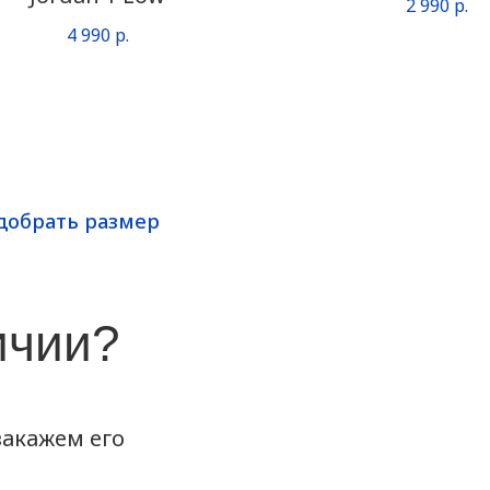
2 990
р.
4 990
р.
добрать размер
ичии?
акажем его