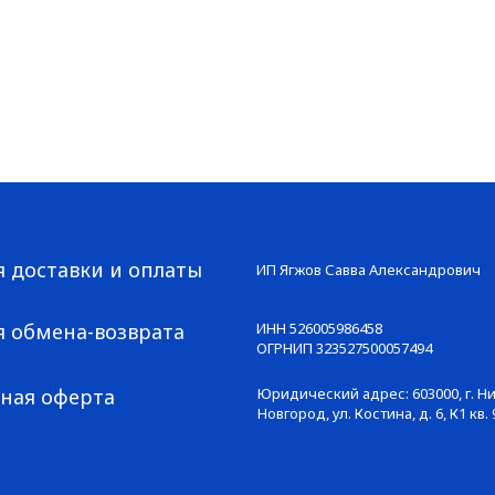
я доставки и оплаты
ИП Ягжов Савва Александрович
я обмена-возврата
ИНН 526005986458
ОГРНИП 323527500057494
ная оферта
Юридический адрес: 603000, г. 
Новгород, ул. Костина, д. 6, К1 кв. 