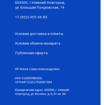
603000, г.Нижний Новгород,
Большая Покровская, 74
ул. Большая Покровская, 74
+7 (952) 455-56-85
+7 (952) 455-56-85
Условия доставки и оплаты
Условия обмена-возврата
Публичная оферта
© ГАЛЕРЕЯ КРОССОВОК / Все права защищены
ИП Ягжов Савва Александрович
ИНН 526005986458
ОГРНИП 323527500057494
Юридический адрес: 603000, г. Нижний
Новгород, ул. Костина, д. 6, К1 кв. 96