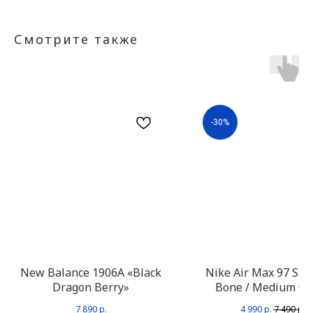
Смотрите также
-30%
New Balance 1906A «Black
Nike Air Max 97 SE "
Dragon Berry»
Bone / Medium Oli
7 890
р.
4 990
р.
7 490
р.