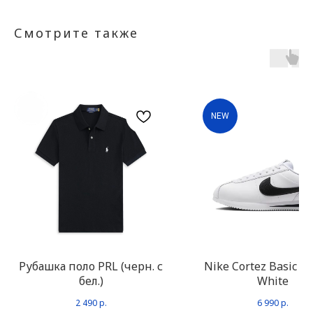
Смотрите также
NEW
Рубашка поло PRL (черн. с
Nike Cortez Basic L
бел.)
White
2 490
р.
6 990
р.