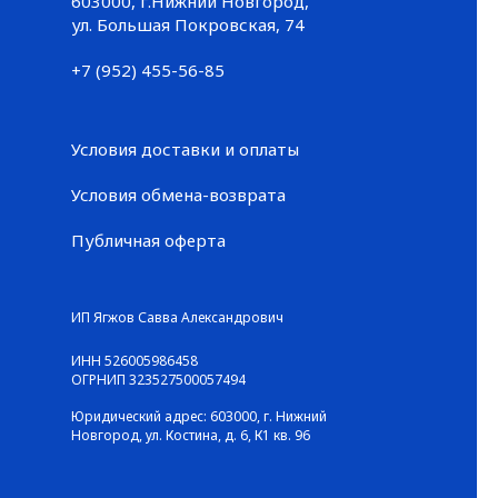
603000, г.Нижний Новгород,
Большая Покровская, 74
ул. Большая Покровская, 74
+7 (952) 455-56-85
+7 (952) 455-56-85
Условия доставки и оплаты
Условия обмена-возврата
Публичная оферта
© ГАЛЕРЕЯ КРОССОВОК / Все права защищены
ИП Ягжов Савва Александрович
ИНН 526005986458
ОГРНИП 323527500057494
Юридический адрес: 603000, г. Нижний
Новгород, ул. Костина, д. 6, К1 кв. 96