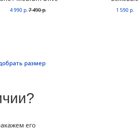
4 990
р.
7 490
р.
1 590
р.
добрать размер
ичии?
акажем его