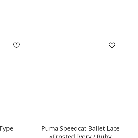
Type
Puma Speedcat Ballet Lace
«Frosted Ivory / Ruby