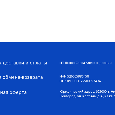
я доставки и оплаты
ИП Ягжов Савва Александрович
я обмена-возврата
ИНН 526005986458
ОГРНИП 323527500057494
ная оферта
Юридический адрес: 603000, г. 
Новгород, ул. Костина, д. 6, К1 кв. 