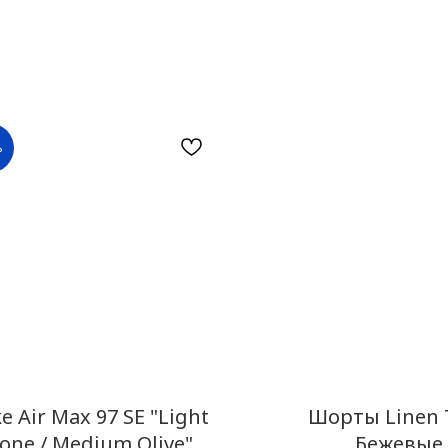
%
e Air Max 97 SE "Light
Шорты Linen 
one / Medium Olive"
Бежевые