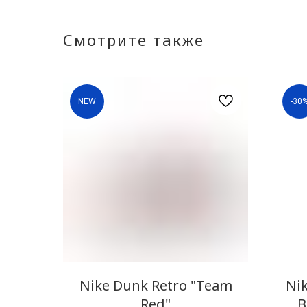
Смотрите также
NEW
-30
Nike Dunk Retro "Team
Nik
Red"
B