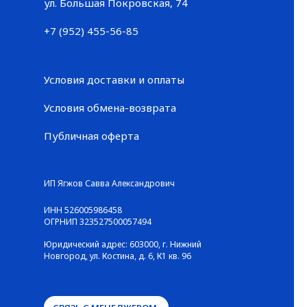
Большая Покровская, 74
ул. Большая Покровская, 74
+7 (952) 455-56-85
+7 (952) 455-56-85
Условия доставки и оплаты
Условия обмена-возврата
Публичная оферта
© ГАЛЕРЕЯ КРОССОВОК / Все права защищены
ИП Ягжов Савва Александрович
ИНН 526005986458
ОГРНИП 323527500057494
Юридический адрес: 603000, г. Нижний
Новгород, ул. Костина, д. 6, К1 кв. 96