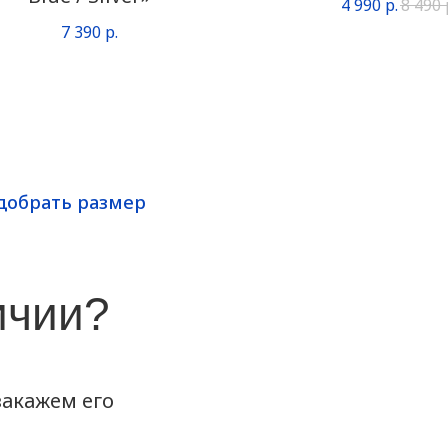
4 990
р.
8 490
7 390
р.
добрать размер
ичии?
акажем его