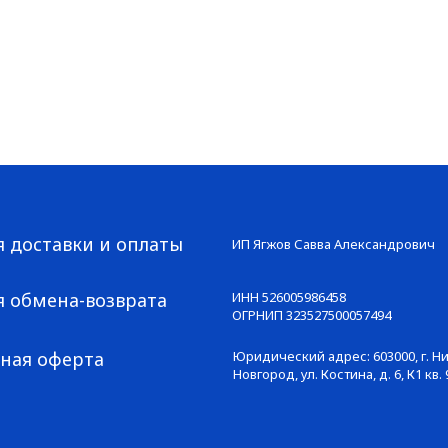
я доставки и оплаты
ИП Ягжов Савва Александрович
я обмена-возврата
ИНН 526005986458
ОГРНИП 323527500057494
ная оферта
Юридический адрес: 603000, г. 
Новгород, ул. Костина, д. 6, К1 кв. 