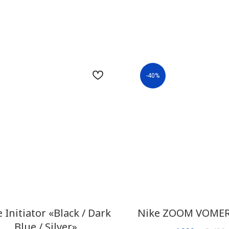
-40%
 Initiator «Black / Dark
Nike ZOOM VOME
Blue / Silver»