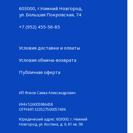
603000, г.Нижний Новгород,
Большая Покровская, 74
ул. Большая Покровская, 74
+7 (952) 455-56-85
+7 (952) 455-56-85
Условия доставки и оплаты
Условия обмена-возврата
Публичная оферта
© ГАЛЕРЕЯ КРОССОВОК / Все права защищены
ИП Ягжов Савва Александрович
ИНН 526005986458
ОГРНИП 323527500057494
Юридический адрес: 603000, г. Нижний
Новгород, ул. Костина, д. 6, К1 кв. 96