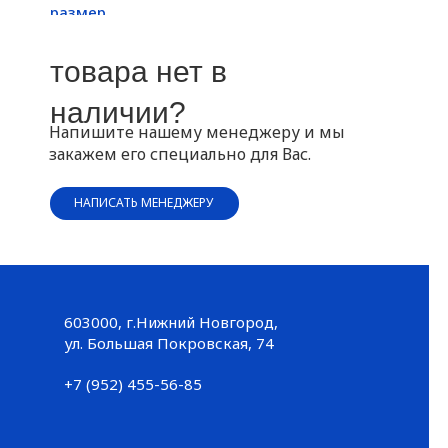
размер
товара нет в
наличии?
Напишите нашему менеджеру и мы
закажем его специально для Вас.
НАПИСАТЬ МЕНЕДЖЕРУ
603000, г.Нижний Новгород,
Большая Покровская, 74
ул. Большая Покровская, 74
+7 (952) 455-56-85
+7 (952) 455-56-85