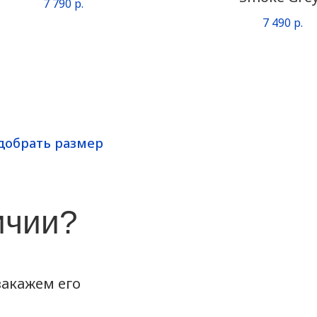
7 790
р.
7 490
р.
добрать размер
ичии?
акажем его