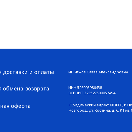
я доставки и оплаты
ИП Ягжов Савва Александрович
я обмена-возврата
ИНН 526005986458
ОГРНИП 323527500057494
ная оферта
Юридический адрес: 603000, г. 
Новгород, ул. Костина, д. 6, К1 кв. 