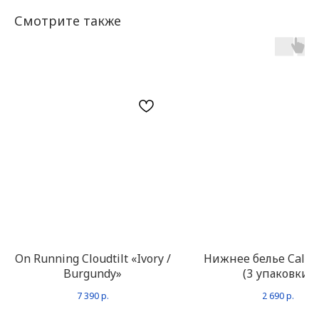
Смотрите также
On Running Cloudtilt «Ivory /
Нижнее белье Calvin
Burgundy»
(3 упаковки)
7 390
р.
2 690
р.