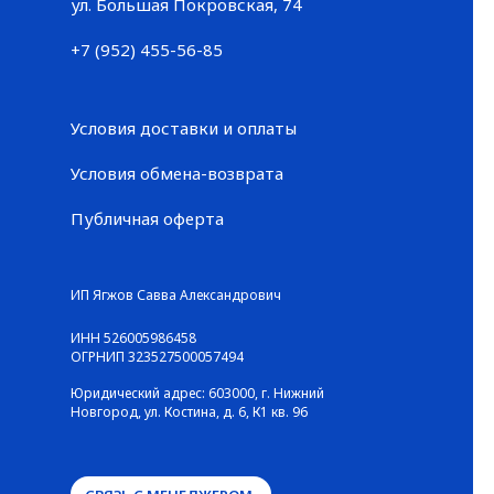
Большая Покровская, 74
ул. Большая Покровская, 74
+7 (952) 455-56-85
+7 (952) 455-56-85
Условия доставки и оплаты
Условия обмена-возврата
Публичная оферта
© ГАЛЕРЕЯ КРОССОВОК / Все права защищены
ИП Ягжов Савва Александрович
ИНН 526005986458
ОГРНИП 323527500057494
Юридический адрес: 603000, г. Нижний
Новгород, ул. Костина, д. 6, К1 кв. 96