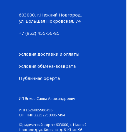
603000, г.Нижний Новгород,
Большая Покровская, 74
ул. Большая Покровская, 74
+7 (952) 455-56-85
+7 (952) 455-56-85
Условия доставки и оплаты
Условия обмена-возврата
Публичная оферта
© ГАЛЕРЕЯ КРОССОВОК / Все права защищены
ИП Ягжов Савва Александрович
ИНН 526005986458
ОГРНИП 323527500057494
Юридический адрес: 603000, г. Нижний
Новгород, ул. Костина, д. 6, К1 кв. 96