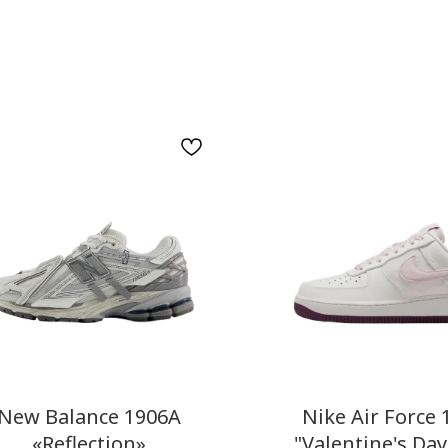
New Balance 1906A
Nike Air Force 
«Reflection»
"Valentine's Day