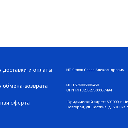
я доставки и оплаты
ИП Ягжов Савва Александрович
я обмена-возврата
ИНН 526005986458
ОГРНИП 323527500057494
ная оферта
Юридический адрес: 603000, г. 
Новгород, ул. Костина, д. 6, К1 кв. 