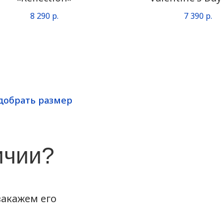
8 290
р.
7 390
р.
добрать размер
ичии?
акажем его