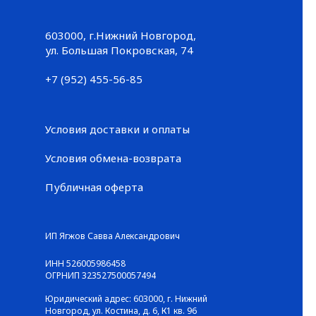
603000, г.Нижний Новгород,
Большая Покровская, 74
ул. Большая Покровская, 74
+7 (952) 455-56-85
+7 (952) 455-56-85
Условия доставки и оплаты
Условия обмена-возврата
Публичная оферта
© ГАЛЕРЕЯ КРОССОВОК / Все права защищены
ИП Ягжов Савва Александрович
ИНН 526005986458
ОГРНИП 323527500057494
Юридический адрес: 603000, г. Нижний
Новгород, ул. Костина, д. 6, К1 кв. 96