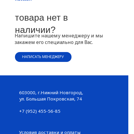
товара нет в
наличии?
Напишите нашему менеджеру и мы
закажем его специально для Вас.
НАПИСАТЬ МЕНЕДЖЕРУ
603000, г.Нижний Новгород,
Большая Покровская, 74
ул. Большая Покровская, 74
+7 (952) 455-56-85
+7 (952) 455-56-85
Условия доставки и оплаты