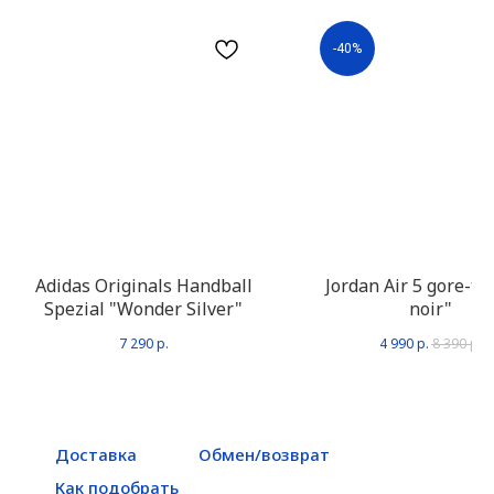
-40%
Adidas Originals Handball
Jordan Air 5 gore-tex
Spezial "Wonder Silver"
noir"
7 290
р.
4 990
р.
8 390
р.
Доставка
Обмен/возврат
Как подобрать