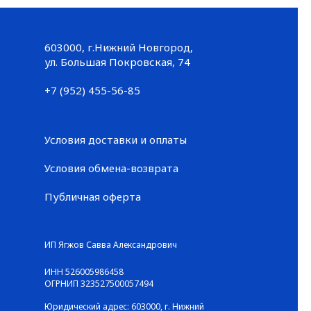
603000, г.Нижний Новгород,
Большая Покровская, 74
ул. Большая Покровская, 74
+7 (952) 455-56-85
+7 (952) 455-56-85
Условия доставки и оплаты
Условия обмена-возврата
Публичная оферта
© ГАЛЕРЕЯ КРОССОВОК / Все права защищены
ИП Ягжов Савва Александрович
ИНН 526005986458
ОГРНИП 323527500057494
Юридический адрес: 603000, г. Нижний