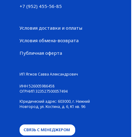
+7 (952) 455-56-85
+7 (952) 455-56-85
Условия доставки и оплаты
Условия обмена-возврата
Публичная оферта
© ГАЛЕРЕЯ КРОССОВОК / Все права защищены
ИП Ягжов Савва Александрович
ИНН 526005986458
ОГРНИП 323527500057494
Юридический адрес: 603000, г. Нижний
Новгород, ул. Костина, д. 6, К1 кв. 96
СВЯЗЬ С МЕНЕДЖЕРОМ