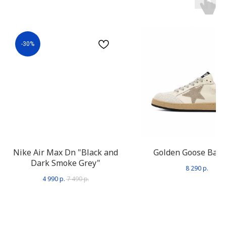
-30%
Nike Air Max Dn "Black and
Golden Goose Ball 
Dark Smoke Grey"
8 290
р.
4 990
р.
7 490
р.